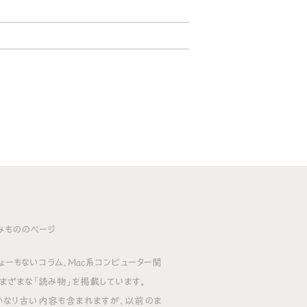
みもののページ
ょーもないコラム、Mac系コンピューター関
まざまな「読み物」を掲載しています。
かなり古い内容も含まれますが、以前のま