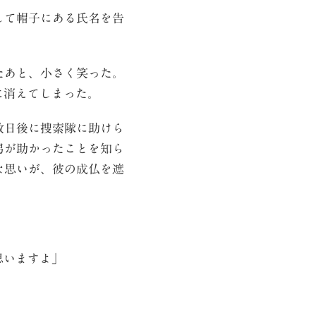
して帽子にある氏名を告
たあと、小さく笑った。
に消えてしまった。
数日後に捜索隊に助けら
男が助かったことを知ら
な思いが、彼の成仏を遮
思いますよ」