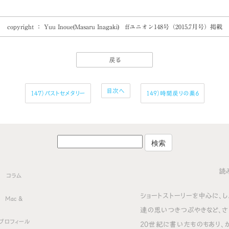
copyright ： Yuu Inoue(Masaru Inagaki) ffユニオン148号（2015.7月号）掲載
戻る
目次へ
147）パストセメタリー
149）時間戻りの薬６
読
コラム
ショートストーリーを中心に、し
Mac &
連の思いつきつぶやきなど、さ
プロフィール
20世紀に書いたものもあり、