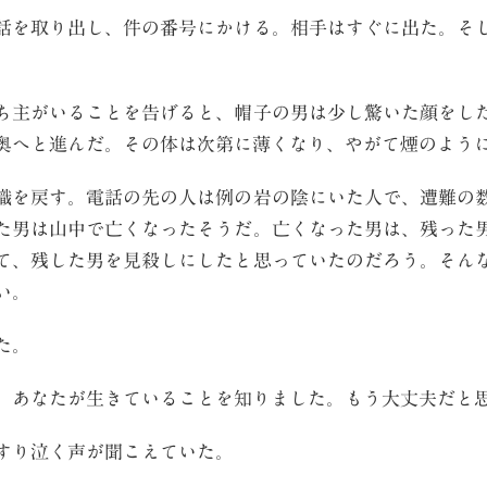
を取り出し、件の番号にかける。相手はすぐに出た。そ
。
主がいることを告げると、帽子の男は少し驚いた顔をし
奥へと進んだ。その体は次第に薄くなり、やがて煙のよう
を戻す。電話の先の人は例の岩の陰にいた人で、遭難の
た男は山中で亡くなったそうだ。亡くなった男は、残った
て、残した男を見殺しにしたと思っていたのだろう。そん
い。
た。
、あなたが生きていることを知りました。もう大丈夫だと
すり泣く声が聞こえていた。